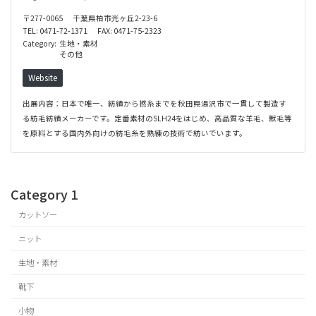
〒277-0065
千葉県柏市光ヶ丘2-23-6
TEL: 0471-72-1371
FAX: 0471-75-2323
Category:
生地・素材
その他
Website
出展内容：日本で唯一、紡績から撚糸までを秋田県湯沢市で一貫して製造す
る紡毛紡績メーカーです。定番素材のSLH24をはじめ、高品質な羊毛、獣毛等
を原料とする国内外向けの紡毛糸を熟練の技術で紡いでいます。
Category 1
カットソー
ニット
生地・素材
靴下
小物