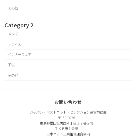
その他
Category 2
メンズ
レディス
インナーウェア
子供
その他
お問い合わせ
ジャパン・ベストニット・セレクション運営事務局
〒130-0026
東京都墨田区両国４丁目３７番２号
ＴＫＦ第１会館
日本ニット工業組合連合会内