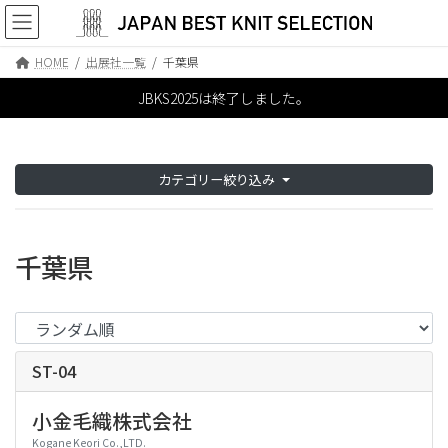
コ
ナ
出展社一覧
ン
ビ
テ
ゲ
HOME
出展社一覧
千葉県
ン
ー
EXHIBITOR
ツ
シ
JBKS2025は終了しました。
へ
ョ
ス
ン
キ
に
ッ
移
カテゴリー絞り込み
プ
動
千葉県
ST-04
小金毛織株式会社
Kogane Keori Co.,LTD.